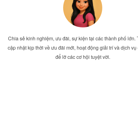
Chia sẻ kinh nghiệm, ưu đãi, sự kiện tại các thành phố lớn.
cập nhật kịp thời về ưu đãi mới, hoạt động giải trí và dịch vụ
để lỡ các cơ hội tuyệt vời.