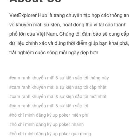
VietExplorer Hub là trang chuyên tập hợp các thông tin
về khuyến mãi, sự kiện, hoạt động thú vị tại các thành
phố lớn của Việt Nam. Chúng tôi đảm bảo sẽ cung cấp
dữ liệu chính xác và đúng thời điểm giúp bạn khai phá,
trải nghiệm cuộc sống mỗi ngày đẹp hơn.
cam ranh khuyến mãi & sự kiện sắp tới tháng này
cam ranh khuyến mãi & sự kiện sắp tới cập nhật
cam ranh khuyến mãi & sự kiện sắp tới mới nhất
cam ranh khuyến mãi & sự kiện sắp tới
hồ chí minh đăng ký up poker miễn phí
hồ chí minh đăng ký up poker nhanh
hồ chí minh đăng ký up poker qua mạng