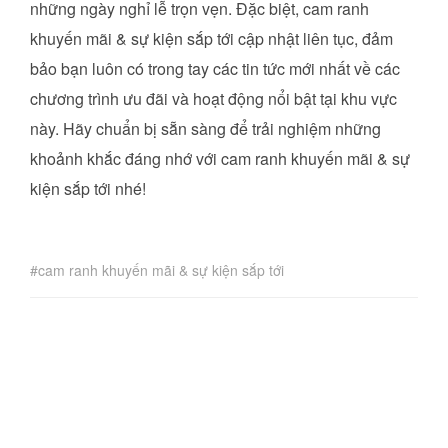
những ngày nghỉ lễ trọn vẹn. Đặc biệt, cam ranh
khuyến mãi & sự kiện sắp tới cập nhật liên tục, đảm
bảo bạn luôn có trong tay các tin tức mới nhất về các
chương trình ưu đãi và hoạt động nổi bật tại khu vực
này. Hãy chuẩn bị sẵn sàng để trải nghiệm những
khoảnh khắc đáng nhớ với cam ranh khuyến mãi & sự
kiện sắp tới nhé!
cam ranh khuyến mãi & sự kiện sắp tới