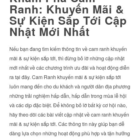
Ranh: Khuyến Mãi &
Sự Kiện Sắp Tới Cập
Nhật Mới Nhất
Nếu bạn đang tìm kiếm thông tin về cam ranh khuyến
mãi & sự kiện sắp tới, thì đừng bỏ lỡ những cập nhật
mới nhất về các chương trình ưu đãi và hoạt động diễn
ra tại đây. Cam Ranh khuyến mãi & sự kiện sắp tới
luôn mang đến cho du khách và người dân địa phương
những trải nghiệm hấp dẫn, hấp dẫn trong mùa lễ hội
và các dịp đặc biệt. Để không bỏ lỡ bất kỳ cơ hội nào,
hãy theo dõi các bài viết cập nhật về cam ranh khuyến
mãi & sự kiện sắp tới. Các thông tin này giúp bạn dễ
dàng lựa chọn những hoạt động phù hợp và tận hưởng