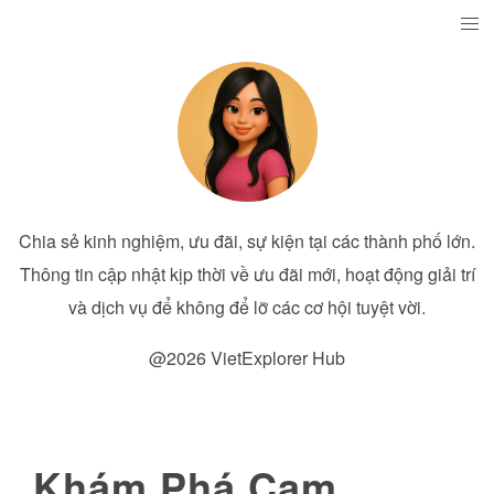
Chia sẻ kinh nghiệm, ưu đãi, sự kiện tại các thành phố lớn.
Thông tin cập nhật kịp thời về ưu đãi mới, hoạt động giải trí
và dịch vụ để không để lỡ các cơ hội tuyệt vời.
@2026 VietExplorer Hub
Khám Phá Cam