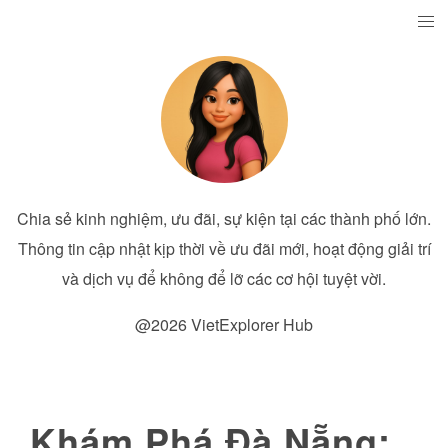
Chia sẻ kinh nghiệm, ưu đãi, sự kiện tại các thành phố lớn.
Thông tin cập nhật kịp thời về ưu đãi mới, hoạt động giải trí
và dịch vụ để không để lỡ các cơ hội tuyệt vời.
@2026 VietExplorer Hub
Khám Phá Đà Nẵng: