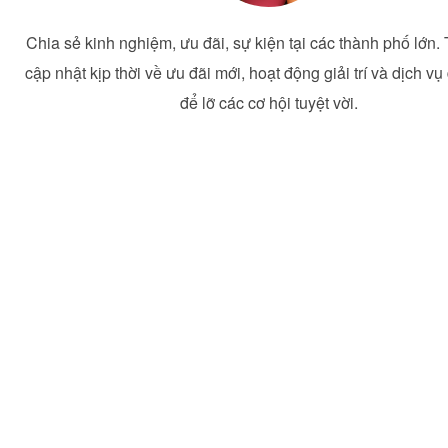
Chia sẻ kinh nghiệm, ưu đãi, sự kiện tại các thành phố lớn.
cập nhật kịp thời về ưu đãi mới, hoạt động giải trí và dịch vụ
để lỡ các cơ hội tuyệt vời.