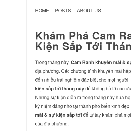
HOME
POSTS
ABOUT US
Khám Phá Cam Ra
Kiện Sắp Tới Thá
Trong tháng này,
Cam Ranh khuyến mãi & sự 
địa phương. Các chương trình khuyến mãi hấp d
đến nhiều trải nghiệm đặc biệt cho mọi người. 
kiện sắp tới tháng này
để không bỏ lỡ các ưu đ
Những sự kiện diễn ra trong tháng này hứa h
kỷ niệm đáng nhớ tại thành phố biển xinh đẹp
mãi & sự kiện sắp tới
để tự tay khám phá mọi 
của địa phương.