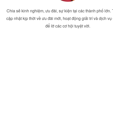
Chia sẻ kinh nghiệm, ưu đãi, sự kiện tại các thành phố lớn.
cập nhật kịp thời về ưu đãi mới, hoạt động giải trí và dịch vụ
để lỡ các cơ hội tuyệt vời.