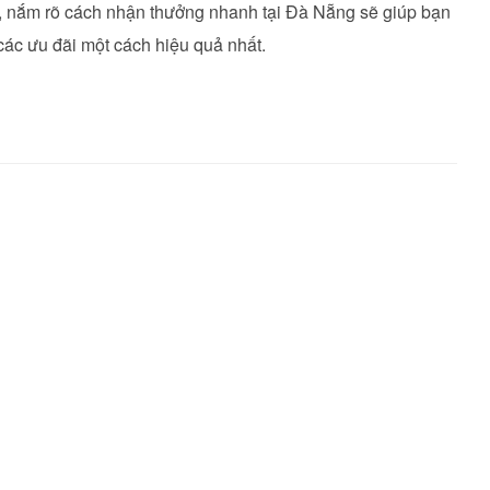
, nắm rõ cách nhận thưởng nhanh tại Đà Nẵng sẽ giúp bạn
các ưu đãi một cách hiệu quả nhất.