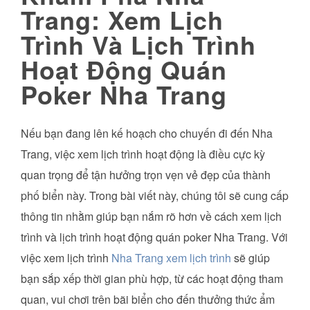
Trang: Xem Lịch
Trình Và Lịch Trình
Hoạt Động Quán
Poker Nha Trang
Nếu bạn đang lên kế hoạch cho chuyến đi đến Nha
Trang, việc xem lịch trình hoạt động là điều cực kỳ
quan trọng để tận hưởng trọn vẹn vẻ đẹp của thành
phố biển này. Trong bài viết này, chúng tôi sẽ cung cấp
thông tin nhằm giúp bạn nắm rõ hơn về cách xem lịch
trình và lịch trình hoạt động quán poker Nha Trang. Với
việc xem lịch trình
Nha Trang xem lịch trình
sẽ giúp
bạn sắp xếp thời gian phù hợp, từ các hoạt động tham
quan, vui chơi trên bãi biển cho đến thưởng thức ẩm