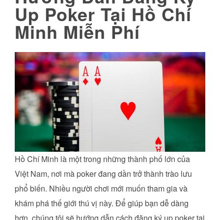
Up Poker Tại Hồ Chí
Minh Miễn Phí
Hồ Chí Minh là một trong những thành phố lớn của
Việt Nam, nơi mà poker đang dần trở thành trào lưu
phổ biến. Nhiều người chơi mới muốn tham gia và
khám phá thế giới thú vị này. Để giúp bạn dễ dàng
hơn, chúng tôi sẽ hướng dẫn cách đăng ký up poker tại