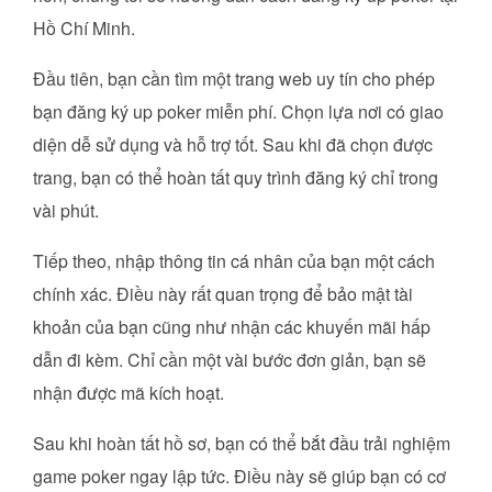
Hồ Chí Minh.
Đầu tiên, bạn cần tìm một trang web uy tín cho phép
bạn đăng ký up poker miễn phí. Chọn lựa nơi có giao
diện dễ sử dụng và hỗ trợ tốt. Sau khi đã chọn được
trang, bạn có thể hoàn tất quy trình đăng ký chỉ trong
vài phút.
Tiếp theo, nhập thông tin cá nhân của bạn một cách
chính xác. Điều này rất quan trọng để bảo mật tài
khoản của bạn cũng như nhận các khuyến mãi hấp
dẫn đi kèm. Chỉ cần một vài bước đơn giản, bạn sẽ
nhận được mã kích hoạt.
Sau khi hoàn tất hồ sơ, bạn có thể bắt đầu trải nghiệm
game poker ngay lập tức. Điều này sẽ giúp bạn có cơ