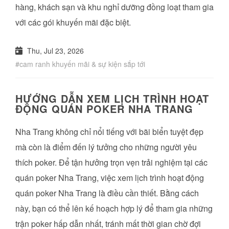
hàng, khách sạn và khu nghỉ dưỡng đồng loạt tham gia
với các gói khuyến mãi đặc biệt.
Thu, Jul 23, 2026
cam ranh khuyến mãi & sự kiện sắp tới
HƯỚNG DẪN XEM LỊCH TRÌNH HOẠT
ĐỘNG QUÁN POKER NHA TRANG
Nha Trang không chỉ nổi tiếng với bãi biển tuyệt đẹp
mà còn là điểm đến lý tưởng cho những người yêu
thích poker. Để tận hưởng trọn vẹn trải nghiệm tại các
quán poker Nha Trang, việc xem lịch trình hoạt động
quán poker Nha Trang là điều cần thiết. Bằng cách
này, bạn có thể lên kế hoạch hợp lý để tham gia những
trận poker hấp dẫn nhất, tránh mất thời gian chờ đợi