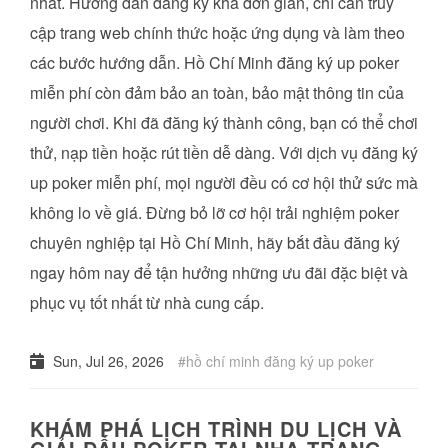
nhất. Hướng dẫn đăng ký khá đơn giản, chỉ cần truy
cập trang web chính thức hoặc ứng dụng và làm theo
các bước hướng dẫn. Hồ Chí Minh đăng ký up poker
miễn phí còn đảm bảo an toàn, bảo mật thông tin của
người chơi. Khi đã đăng ký thành công, bạn có thể chơi
thử, nạp tiền hoặc rút tiền dễ dàng. Với dịch vụ đăng ký
up poker miễn phí, mọi người đều có cơ hội thử sức mà
không lo về giá. Đừng bỏ lỡ cơ hội trải nghiệm poker
chuyên nghiệp tại Hồ Chí Minh, hãy bắt đầu đăng ký
ngay hôm nay để tận hưởng những ưu đãi đặc biệt và
phục vụ tốt nhất từ nhà cung cấp.
Sun, Jul 26, 2026
hồ chí minh đăng ký up poker
KHÁM PHÁ LỊCH TRÌNH DU LỊCH VÀ