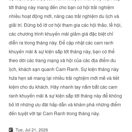
tới tháng này mang đến cho bạn cơ hội trải nghiệm
nhiều hoạt động mới, nâng cao trải nghiệm du lịch và
giải trí. Đừng bỏ lỡ cơ hội tham gia các hội thảo, lễ hội,
các chương trình khuyến mãi giảm giá đặc biệt chỉ
diễn ra trong tháng này. Để cập nhật các cam ranh
khuyến mãi & sự kiện sắp tới tháng này, bạn có thể
theo dõi các trang mạng xã hội của các địa điểm du
lịch, khách sạn quanh Cam Ranh. Sự kiện tháng này
hứa hẹn sẽ mang lại nhiều trải nghiệm mới mẻ và tiết
kiệm cho du khách. Hãy nhanh tay nắm bắt các cam
ranh khuyến mãi & sự kiện sắp tới tháng này để không
bỏ lỡ những ưu đãi hấp dẫn và khám phá những điểm
đến tuyệt vời tại Cam Ranh trong tháng này.
Tue, Jul 21, 2026