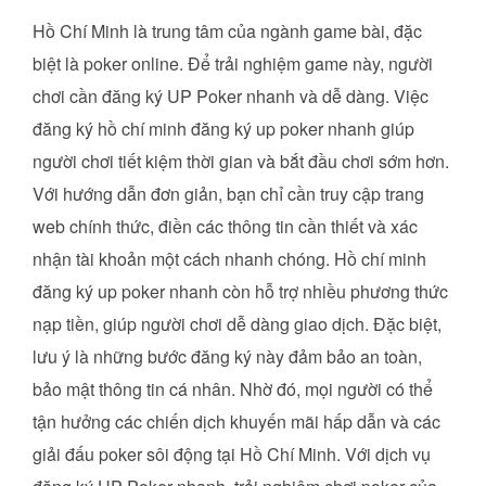
Hồ Chí Minh là trung tâm của ngành game bài, đặc
biệt là poker online. Để trải nghiệm game này, người
chơi cần đăng ký UP Poker nhanh và dễ dàng. Việc
đăng ký hồ chí minh đăng ký up poker nhanh giúp
người chơi tiết kiệm thời gian và bắt đầu chơi sớm hơn.
Với hướng dẫn đơn giản, bạn chỉ cần truy cập trang
web chính thức, điền các thông tin cần thiết và xác
nhận tài khoản một cách nhanh chóng. Hồ chí minh
đăng ký up poker nhanh còn hỗ trợ nhiều phương thức
nạp tiền, giúp người chơi dễ dàng giao dịch. Đặc biệt,
lưu ý là những bước đăng ký này đảm bảo an toàn,
bảo mật thông tin cá nhân. Nhờ đó, mọi người có thể
tận hưởng các chiến dịch khuyến mãi hấp dẫn và các
giải đấu poker sôi động tại Hồ Chí Minh. Với dịch vụ