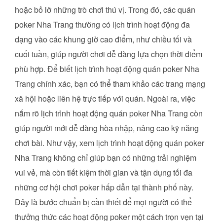
hoặc bỏ lỡ những trò chơi thú vị. Trong đó, các quán
poker Nha Trang thường có lịch trình hoạt động đa
dạng vào các khung giờ cao điểm, như chiều tối và
cuối tuần, giúp người chơi dễ dàng lựa chọn thời điểm
phù hợp. Để biết lịch trình hoạt động quán poker Nha
Trang chính xác, bạn có thể tham khảo các trang mạng
xã hội hoặc liên hệ trực tiếp với quán. Ngoài ra, việc
nắm rõ lịch trình hoạt động quán poker Nha Trang còn
giúp người mới dễ dàng hòa nhập, nâng cao kỹ năng
chơi bài. Như vậy, xem lịch trình hoạt động quán poker
Nha Trang không chỉ giúp bạn có những trải nghiệm
vui vẻ, mà còn tiết kiệm thời gian và tận dụng tối đa
những cơ hội chơi poker hấp dẫn tại thành phố này.
Đây là bước chuẩn bị cần thiết để mọi người có thể
thưởng thức các hoạt động poker một cách trọn vẹn tại