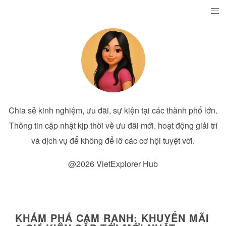
Chia sẻ kinh nghiệm, ưu đãi, sự kiện tại các thành phố lớn.
Thông tin cập nhật kịp thời về ưu đãi mới, hoạt động giải trí
và dịch vụ để không để lỡ các cơ hội tuyệt vời.
@2026 VietExplorer Hub
KHÁM PHÁ CAM RANH: KHUYẾN MÃI