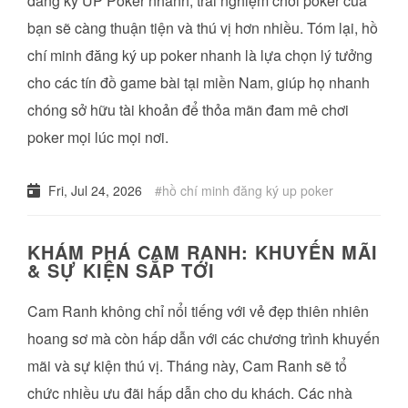
đăng ký UP Poker nhanh, trải nghiệm chơi poker của
bạn sẽ càng thuận tiện và thú vị hơn nhiều. Tóm lại, hồ
chí minh đăng ký up poker nhanh là lựa chọn lý tưởng
cho các tín đồ game bài tại miền Nam, giúp họ nhanh
chóng sở hữu tài khoản để thỏa mãn đam mê chơi
poker mọi lúc mọi nơi.
Fri, Jul 24, 2026
hồ chí minh đăng ký up poker
KHÁM PHÁ CAM RANH: KHUYẾN MÃI
& SỰ KIỆN SẮP TỚI
Cam Ranh không chỉ nổi tiếng với vẻ đẹp thiên nhiên
hoang sơ mà còn hấp dẫn với các chương trình khuyến
mãi và sự kiện thú vị. Tháng này, Cam Ranh sẽ tổ
chức nhiều ưu đãi hấp dẫn cho du khách. Các nhà